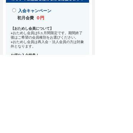
入会キャンペーン
初月会費
０円
【おためし会員について】
※おためし会員は6ヵ月間限定です。期間終了
後はご希望の会員種別をお選びください。
※おためし会員は再入会・法人会員の方は対象
外となります。
お得な入会特典！
8月・9月 2ヵ月分の月会費0円
※どの会員種別でも、在籍条件6ヵ月が必要と
なります。(6ヵ月以内に退会される場合は、
解約金として月会費1ヵ月分が必要となりま
す)
※紹介での入会、再入会をご希望の方は店頭ま
でお越しください。
通常入会(在籍条件なし)