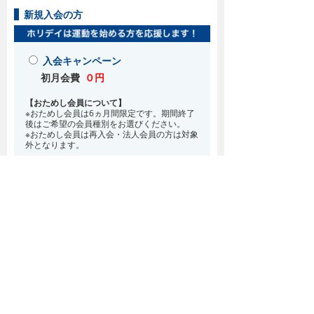
新規入会の方
入会キャンペーン
初月会費
０円
【おためし会員について】
※おためし会員は6ヵ月間限定です。期間終了
後はご希望の会員種別をお選びください。
※おためし会員は再入会・法人会員の方は対象
外となります。
お得な入会特典！
8月・9月 2ヵ月分の月会費0円
※どの会員種別でも、在籍条件6ヵ月が必要と
なります。(6ヵ月以内に退会される場合は、
解約金として月会費1ヵ月分が必要となりま
す)
※紹介での入会、再入会をご希望の方は店頭ま
でお越しください。
通常入会(在籍条件なし)