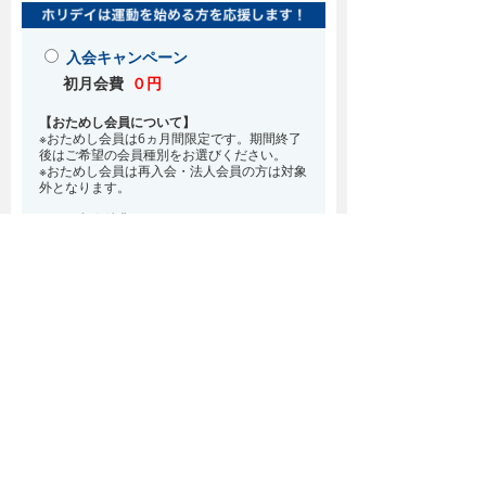
入会キャンペーン
初月会費
０円
【おためし会員について】
※おためし会員は6ヵ月間限定です。期間終了
後はご希望の会員種別をお選びください。
※おためし会員は再入会・法人会員の方は対象
外となります。
お得な入会特典！
8月・9月 2ヵ月分の月会費0円
※どの会員種別でも、在籍条件6ヵ月が必要と
なります。(6ヵ月以内に退会される場合は、
解約金として月会費1ヵ月分が必要となりま
す)
※紹介での入会、再入会をご希望の方は店頭ま
でお越しください。
通常入会(在籍条件なし)