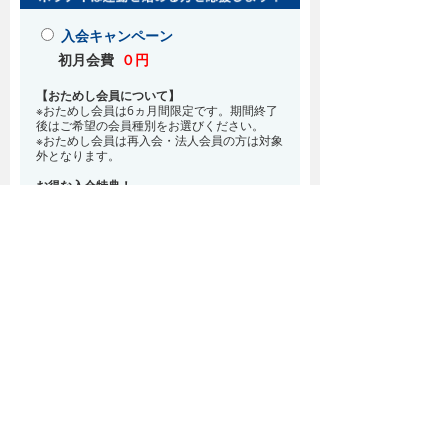
入会キャンペーン
初月会費
０円
【おためし会員について】
※おためし会員は6ヵ月間限定です。期間終了
後はご希望の会員種別をお選びください。
※おためし会員は再入会・法人会員の方は対象
外となります。
お得な入会特典！
8月・9月 2ヵ月分の月会費0円
※どの会員種別でも、在籍条件6ヵ月が必要と
なります。(6ヵ月以内に退会される場合は、
解約金として月会費1ヵ月分が必要となりま
す)
※紹介での入会、再入会をご希望の方は店頭ま
でお越しください。
通常入会(在籍条件なし)