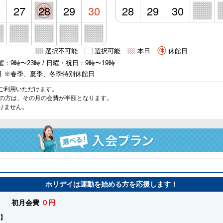
6
27
28
29
30
28
29
30
選択不可能
選択可能
本日
休館日
：9時〜23時 / 日曜・祝日：9時〜19時
日 ※春季、夏季、冬季特別休館日
ご利用いただけます。
始の方は、その月の会費が半額となります。
りません。
ホリデイは運動を始める方を応援します！
初月会費
０円
】