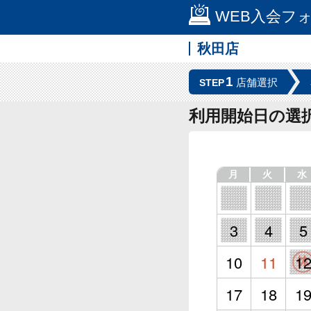
WEB入会フ
秋田店
1
店舗選択
STEP
利用開始日の選
月
火
水
3
4
5
10
11
1
17
18
1