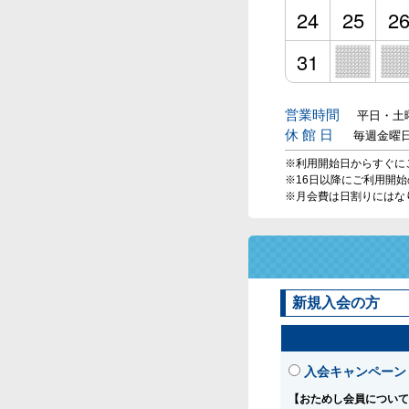
24
25
2
31
営業時間
平日・土曜
休 館 日
毎週金曜
※利用開始日からすぐに
※16日以降にご利用開
※月会費は日割りにはな
新規入会の方
入会キャンペーン
【おためし会員について