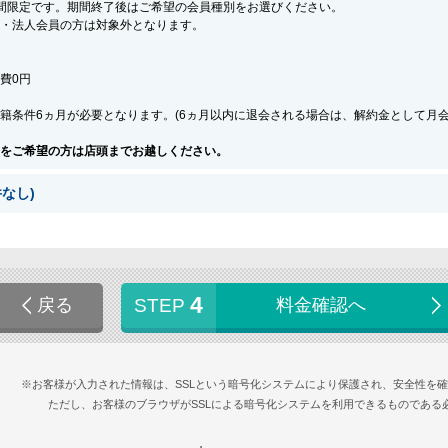
間限定です。期間終了後はご希望の会員種別をお選びください。
・法人会員の方は対象外となります。
会費0円
籍条件6ヵ月が必要となります。(6ヵ月以内に退会される場合は、解約金として月
をご希望の方は店頭までお越しください。
なし)
4
戻る
STEP
料金確認へ
※お客様が入力された情報は、SSLという暗号化システムにより保護され、安全性を
ただし、お客様のブラウザがSSLによる暗号化システムを利用できるものである