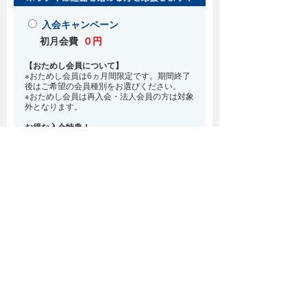
入会キャンペーン
初月会費
０円
【おためし会員について】
※おためし会員は6ヵ月間限定です。期間終了
後はご希望の会員種別をお選びください。
※おためし会員は再入会・法人会員の方は対象
外となります。
お得な入会特典！
8月・9月 2ヵ月分の月会費0円
※どの会員種別でも、在籍条件6ヵ月が必要と
なります。(6ヵ月以内に退会される場合は、
解約金として月会費1ヵ月分が必要となりま
す)
※紹介での入会、再入会をご希望の方は店頭ま
でお越しください。
通常入会(在籍条件なし)